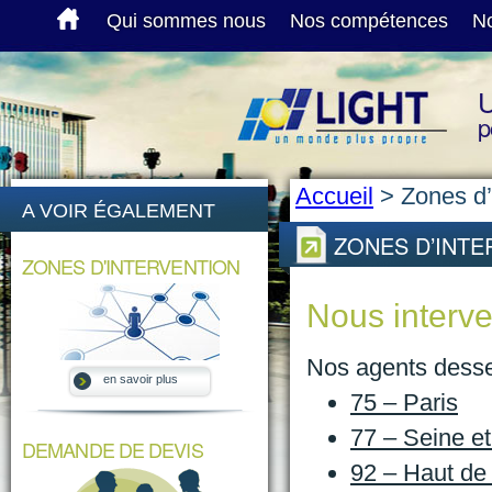
Qui sommes nous
Nos compétences
No
U
p
Accueil
>
Zones d’
A VOIR ÉGALEMENT
ZONES D’INTE
ZONES D'INTERVENTION
Nous interve
Nos agents desse
en savoir plus
75 – Paris
77 – Seine e
DEMANDE DE DEVIS
92 – Haut de