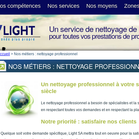
os compétences
Nos services
Nos moyens
Zones
Un service de nettoyage de 
pour toutes vos prestations de pr
ccueil
>
Nos métiers : nettoyage professionnel
NOS MÉTIERS : NETTOYAGE PROFESSION
Un nettoyage professionnel à votre s
siècle
Le nettoyage professionnel a besoin de spécialistes et la 
en respectant toutes vos demandes et en respectant la pla
Notre priorité : satisfaire nos clients
Quelque soit votre demande spécifique, Light SA mettra tout en oeuvre pour la satis