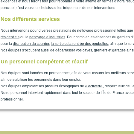
exigences et nous ferons tout pour répondre à votre attente en termes d’horaires,
ponctuel, c’est vous qui choisissez les fréquences de nos interventions.
Nos différents services
Nous intervenons pour diverses prestations de nettoyage professionnel telles que
résidentiels
ou le
nettoyage d’industries
. Pour combler les absences du gardien d
pour la
distribution du courrier
,
la sortie et la rentrée des poubelles
, afin que le se
Nos équipes s’occupent aussi de débarrasser vos caves, greniers et garages ainsi
Un personnel compétent et réactif
Nos équipes sont formées en permanence, afin de vous assurer les meilleurs servi
afin de stabiliser les personnels dans leur emploi.
Nos équipes emploient les produits écologiques de
«
Activert
«
, respectueux de l
Notre personnel intervient rapidement dans tout le secteur de l’Île de France ave
professionnel.